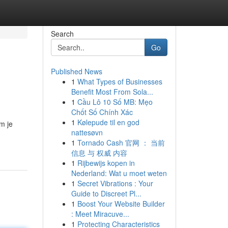
Search
Go
Published News
1
What Types of Businesses
Benefit Most From Sola...
1
Cầu Lô 10 Số MB: Mẹo
Chốt Số Chính Xác
1
Kølepude til en god
m je
nattesøvn
1
Tornado Cash 官网 ： 当前
信息 与 权威 内容
1
Rijbewijs kopen in
Nederland: Wat u moet weten
1
Secret Vibrations : Your
Guide to Discreet Pl...
1
Boost Your Website Builder
: Meet Miracuve...
1
Protecting Characteristics