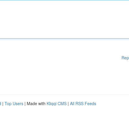
Rep
d
|
Top Users
| Made with
Kliqqi CMS
|
All RSS Feeds