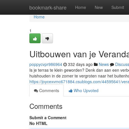
Home
bookmark-share
Home
New
Submit
Home
1
Uitbouwen van je Verand
poppycvpr986964
332 days ago
News
Discus
Is je terras te klein geworden? Denk dan aan een verb
huishouden in de zomer te vergroten naar het buitenhof
https://joycexvmc671884.csublogs.com/44595641/ver
Comments
Who Upvoted
Comments
Submit a Comment
No HTML