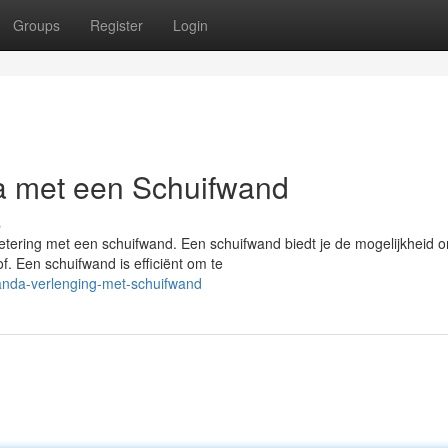
Groups
Register
Login
a met een Schuifwand
s
etering met een schuifwand. Een schuifwand biedt je de mogelijkheid o
. Een schuifwand is efficiënt om te
anda-verlenging-met-schuifwand