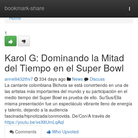
Home
bookmark-share
Togg
navi
Home
1
Karol G: Dominando la Mitad
del Tiempo en el Super Bowl
annelii432thv7
334 days ago
News
Discuss
La cantante colombiana Bichota se está convirtiendo en una de
las artistas más importantes del mundo y su participación en el
medio tiempo del Super Bowl es prueba de ello. Su/Sus/Ella
misma presentación fue un espectáculo vibrante lleno de energía
y talento, dejando a la audiencia
fascinada/hipnotizada/conmovida. De/Con/A través de
https://youtu.be/veX8UmLqAqI
Comments
Who Upvoted