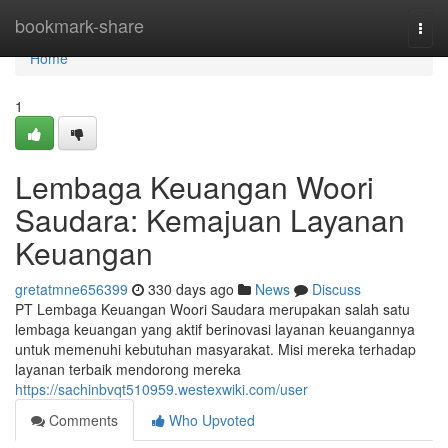
Home
bookmark-share
Togg
navi
Home
1
Lembaga Keuangan Woori
Saudara: Kemajuan Layanan
Keuangan
gretatmne656399
330 days ago
News
Discuss
PT Lembaga Keuangan Woori Saudara merupakan salah satu
lembaga keuangan yang aktif berinovasi layanan keuangannya
untuk memenuhi kebutuhan masyarakat. Misi mereka terhadap
layanan terbaik mendorong mereka
https://sachinbvqt510959.westexwiki.com/user
Comments
Who Upvoted