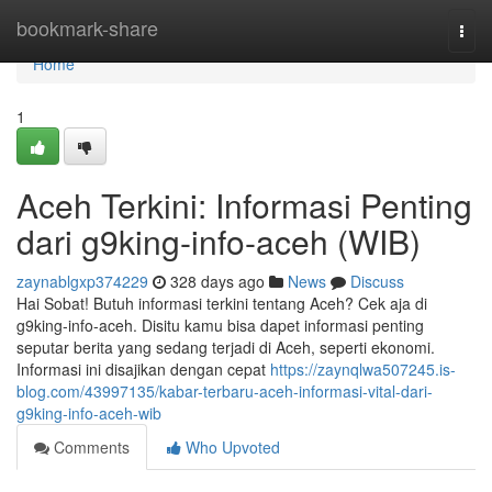
Home
bookmark-share
Togg
navi
Home
1
Aceh Terkini: Informasi Penting
dari g9king-info-aceh (WIB)
zaynablgxp374229
328 days ago
News
Discuss
Hai Sobat! Butuh informasi terkini tentang Aceh? Cek aja di
g9king-info-aceh. Disitu kamu bisa dapet informasi penting
seputar berita yang sedang terjadi di Aceh, seperti ekonomi.
Informasi ini disajikan dengan cepat
https://zaynqlwa507245.is-
blog.com/43997135/kabar-terbaru-aceh-informasi-vital-dari-
g9king-info-aceh-wib
Comments
Who Upvoted