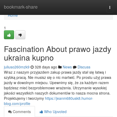
Home
bookmark-share
Togg
navi
Home
1
Fascination About prawo jazdy
ukraina kupno
juliuso260mzk9
328 days ago
News
Discuss
Wraz z naszym przyjazdem zakup prawa jazdy stał się łatwą i
szybką pracą. Nie musisz się o nic martwić. Po prostu użyj prawa
jazdy w dowolnym miejscu. Upewnimy się, że za każdym razem
będziesz mieć bezproblemowe wrażenia. Utrzymanie wysokiej
jakości wszystkich naszych dokumentów to nasza mocna strona.
Projektujemy i tworzymy
https://jeanm680usk8.humor-
blog.com/profile
Comments
Who Upvoted