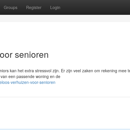
Groups
Register
Login
oor senioren
iors kan het extra stressvol zijn. Er zijn veel zaken om rekening mee t
n van een passende woning en de
eloos-verhuizen-voor-senioren