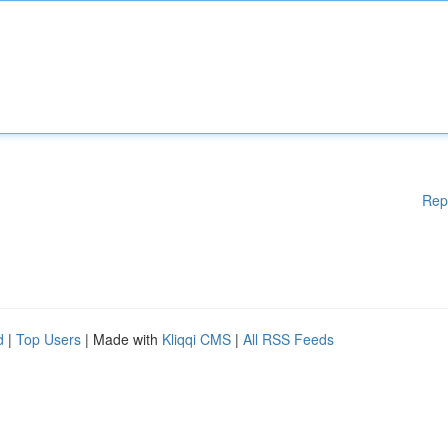
Rep
d
|
Top Users
| Made with
Kliqqi CMS
|
All RSS Feeds