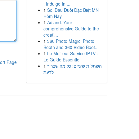
: Indulge In ...
1
Soi Đầu Đuôi Đặc Biệt MN
Hôm Nay
1
Adland: Your
comprehensive Guide to the
creati...
1
360 Photo Magic: Photo
Booth and 360 Video Boot...
1
Le Meilleur Service IPTV :
Le Guide Essentiel
ort Page
1
השתלות שיניים: כל מה שצריך
לדעת