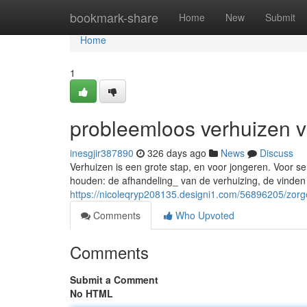
Home
bookmark-share
Home
New
Submit
Home
1
probleemloos verhuizen v
inesgjir387890
326 days ago
News
Discuss
Verhuizen is een grote stap, en voor jongeren. Voor sen
houden: de afhandeling_ van de verhuizing, de vinde
https://nicoleqryp208135.designi1.com/56896205/zorg
Comments
Who Upvoted
Comments
Submit a Comment
No HTML