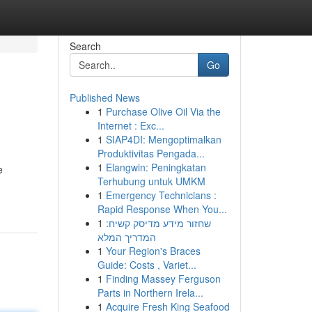
Search
Go
Published News
1
Purchase Olive Oil Via the
Internet : Exc...
1
SIAP4DI: Mengoptimalkan
Produktivitas Pengada...
1
Elangwin: Peningkatan
e
Terhubung untuk UMKM
1
Emergency Technicians :
Rapid Response When You...
1
שחזור מידע מדיסק קשיח:
המדריך המלא
1
Your Region's Braces
Guide: Costs , Variet...
1
Finding Massey Ferguson
Parts in Northern Irela...
1
Acquire Fresh King Seafood