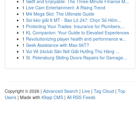
1
Swift and Enjoyable: The Three-Minute Finance M...
1
Live Cam Entertainment: A Rising Trend
1
M4 Mega Slot: The Ultimate Guide
1
Soi kèo giải 8 MT - Bao Lô 247: Chọn Số Hôm...
1
Protecting Your Trades: Insurance for Plumbers,...
1
KL Companion: Your Guide to Elevated Experiences
1
Revolutionizing player health and performance w...
1
Seek Assistance with Max-56T?
1
Vui Vẻ 24club Sân Nơi Giải Hưởng Thú Hàng ...
1
St. Petersburg Sliding Doors Repairs for Damage...
Copyright © 2026 |
Advanced Search
|
Live
|
Tag Cloud
|
Top
Users
| Made with
Kliqqi CMS
|
All RSS Feeds