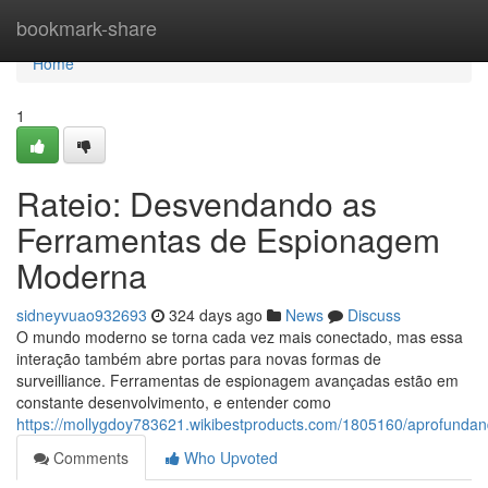
Home
bookmark-share
Home
1
Rateio: Desvendando as
Ferramentas de Espionagem
Moderna
sidneyvuao932693
324 days ago
News
Discuss
O mundo moderno se torna cada vez mais conectado, mas essa
interação também abre portas para novas formas de
surveilliance. Ferramentas de espionagem avançadas estão em
constante desenvolvimento, e entender como
https://mollygdoy783621.wikibestproducts.com/1805160/aprofun
Comments
Who Upvoted