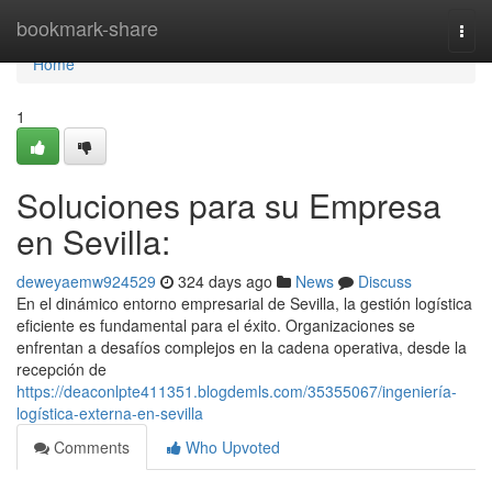
Home
bookmark-share
Togg
navi
Home
1
Soluciones para su Empresa
en Sevilla:
deweyaemw924529
324 days ago
News
Discuss
En el dinámico entorno empresarial de Sevilla, la gestión logística
eficiente es fundamental para el éxito. Organizaciones se
enfrentan a desafíos complejos en la cadena operativa, desde la
recepción de
https://deaconlpte411351.blogdemls.com/35355067/ingeniería-
logística-externa-en-sevilla
Comments
Who Upvoted