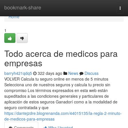
Home
bookmark-share
Togg
navi
Home
1
Todo acerca de medicos para
empresas
barryh421qdq5
322 days ago
News
Discuss
VOLVER Calcula tu seguro online en menos de 5 minutos
Selecciona uno de nuestros seguros y calcula tu precio sin
compromiso Los términos expresados en esta web están
supeditados a las condiciones generales y particulares de
aplicación de estos seguros Ganadorí como a la modalidad de
seguro contratada y que
https://dantejzdre.blogrenanda.com/44015135/la-regla-2-minuto-
de-medicos-para-empresas
Comments
Who Upvoted