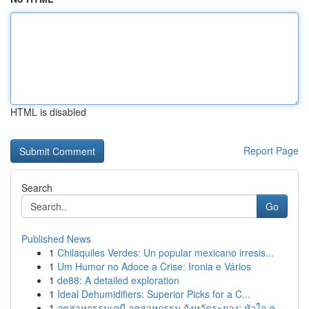
HTML is disabled
Report Page
Search
Go
Published News
1
Chilaquiles Verdes: Un popular mexicano irresis...
1
Um Humor no Adoce a Crise: Ironia e Vários
1
de88: A detailed exploration
1
Ideal Dehumidifiers: Superior Picks for a C...
1
อุตสาหกรรมเคมี อุตสาหกรรม จังหวัดระยอง: หัวใจ ค...