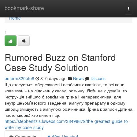
Home
bookmark-share
Togg
navi
Home
1
Rumored Buzz on Stanford
Case Study Solution
peterm320oto8
310 days ago
News
Discuss
Що стосується обережності і особливих вказівок, то всі вони
«зав’язані» на лідокаїн у складі розчину. Якби не лідокаїн, то
інструкція вийшло б зовсім не грізна і непереконлива. для
внутрішньом’язового введення: ампулу препарату в одному
шприці змішують з ампулою розчинника. Iрина к записи Дитина
часто хворіє: хто винен і що
https://stephenlfzis.luwebs.com/38498679/the-greatest-guide-to-
write-my-case-study
Comments
Who Upvoted