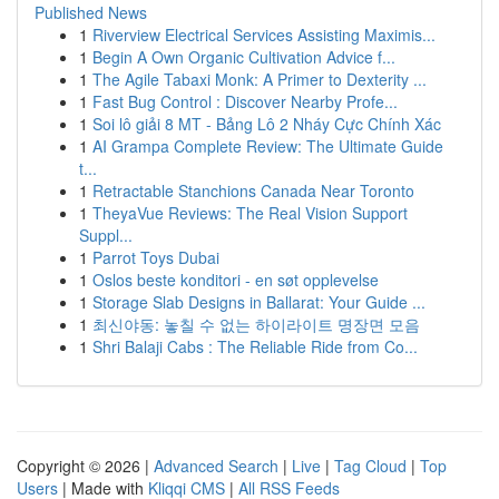
Published News
1
Riverview Electrical Services Assisting Maximis...
1
Begin A Own Organic Cultivation Advice f...
1
The Agile Tabaxi Monk: A Primer to Dexterity ...
1
Fast Bug Control : Discover Nearby Profe...
1
Soi lô giải 8 MT - Bảng Lô 2 Nháy Cực Chính Xác
1
AI Grampa Complete Review: The Ultimate Guide
t...
1
Retractable Stanchions Canada Near Toronto
1
TheyaVue Reviews: The Real Vision Support
Suppl...
1
Parrot Toys Dubai
1
Oslos beste konditori - en søt opplevelse
1
Storage Slab Designs in Ballarat: Your Guide ...
1
최신야동: 놓칠 수 없는 하이라이트 명장면 모음
1
Shri Balaji Cabs : The Reliable Ride from Co...
Copyright © 2026 |
Advanced Search
|
Live
|
Tag Cloud
|
Top
Users
| Made with
Kliqqi CMS
|
All RSS Feeds