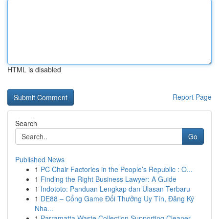
HTML is disabled
Report Page
Search
Go
Published News
1
PC Chair Factories in the People’s Republic : O...
1
Finding the Right Business Lawyer: A Guide
1
Indototo: Panduan Lengkap dan Ulasan Terbaru
1
DE88 – Cổng Game Đổi Thưởng Uy Tín, Đăng Ký
Nha...
1
Parramatta Waste Collection Supporting Cleaner ...