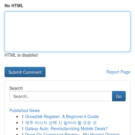
No HTML
HTML is disabled
Report Page
Search
Go
Published News
1
Grow268 Register: A Beginner's Guide
1
제주 마사지 선택 시 알아야 할 모든 것
1
Galaxy Auto: Revolutionizing Mobile Deals?
1
Done On Command Review – My Honest Opinion