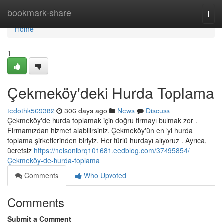
Home
bookmark-share
Togg
navi
Home
1
Çekmeköy'deki Hurda Toplama
tedothk569382
306 days ago
News
Discuss
Çekmeköy'de hurda toplamak için doğru firmayı bulmak zor .
Firmamızdan hizmet alabilirsiniz. Çekmeköy'ün en iyi hurda
toplama şirketlerinden biriyiz. Her türlü hurdayı alıyoruz . Ayrıca,
ücretsiz
https://nelsonibrq101681.eedblog.com/37495854/
Çekmeköy-de-hurda-toplama
Comments
Who Upvoted
Comments
Submit a Comment