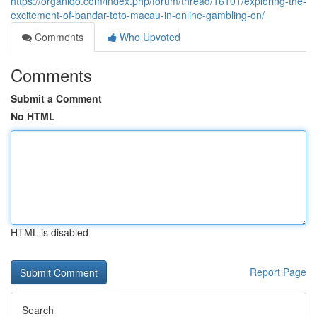
https://organiqo.com/index.php/forum/thread/16101/exploring-the-
excitement-of-bandar-toto-macau-in-online-gambling-on/
Comments
Who Upvoted
Comments
Submit a Comment
No HTML
HTML is disabled
Report Page
Search