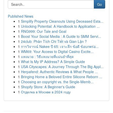
Go
Published News
1
Simplify Property Cleanouts Using Deceased Esta...
1
Unlocking Potential: A Handbook to Application ...
1
RNG999: Our Tale and Goal
1
Boost Your Social Media : A Guide to SMM Servi...
1
24club: Phân Tích Chi Tiết và Gian Lận ?
1
การวิจารณ์ Nakee ปี 65: เจาะลึก ข้อดี ข้อบกพร่อ...
1
WM69: Your Access to Digital Casino Excite...
1
แทงมวย : วิธีแทงมวยที่แม่นยำที่สุด
1
What Is My IP Address? A Simple Guide
1
USA Cityscapes: A Journey Through The Big Appl...
1
Herpafend: Authentic Reviews & What People ...
1
Bringing Home a Beloved Entire Silicone Reborn ...
1
Choosing an copyright vs. the Single-Memb...
1
Shopify Store: A Beginner's Guide
1
Отделка в Москве в 2024 году