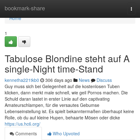
Home
bookmark-share
Togg
navi
Home
1
Tabulose Blondine steht auf A
single-Night time-Stand
kennetha221tkb0
306 days ago
News
Discuss
Guy muss sich bei Gelegenheit auf die kostenlosen Tuben
klicken, dann merkt male schnell, wie geil Pornos machen. Die
Schuld daran lastet in erster Linie auf den captivating
Amateurschlampen, für die versautes Gebumse
Lebenseinstellung ist. Es spielt bekanntermaßen überhaupt keine
Rolle, ob du auf kleine Hupen, behaarte Mösen oder dicke
https://us.hc6.org/
Comments
Who Upvoted