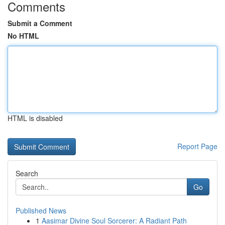
Comments
Submit a Comment
No HTML
HTML is disabled
Report Page
Search
Go
Published News
1
Aasimar Divine Soul Sorcerer: A Radiant Path