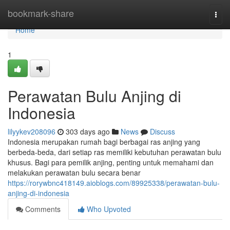
Home
bookmark-share
Togg
navi
Home
1
Perawatan Bulu Anjing di
Indonesia
lilyykev208096
303 days ago
News
Discuss
Indonesia merupakan rumah bagi berbagai ras anjing yang
berbeda-beda, dari setiap ras memiliki kebutuhan perawatan bulu
khusus. Bagi para pemilik anjing, penting untuk memahami dan
melakukan perawatan bulu secara benar
https://rorywbnc418149.aioblogs.com/89925338/perawatan-bulu-
anjing-di-indonesia
Comments
Who Upvoted