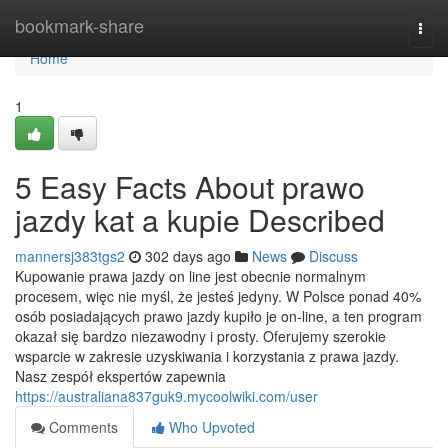
Home
bookmark-share
Togg
navi
Home
1
5 Easy Facts About prawo
jazdy kat a kupie Described
mannersj383tgs2
302 days ago
News
Discuss
Kupowanie prawa jazdy on line jest obecnie normalnym
procesem, więc nie myśl, że jesteś jedyny. W Polsce ponad 40%
osób posiadających prawo jazdy kupiło je on-line, a ten program
okazał się bardzo niezawodny i prosty. Oferujemy szerokie
wsparcie w zakresie uzyskiwania i korzystania z prawa jazdy.
Nasz zespół ekspertów zapewnia
https://australiana837guk9.mycoolwiki.com/user
Comments
Who Upvoted