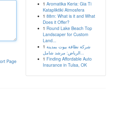
1
Aromatika Keria: Gia Ti
Katapliktiki Atmosfera
1
88m: What is it and What
Does it Offer?
1
Round Lake Beach Top
Landscaper for Custom
Land...
1
شركة نظافة بيوت بمدينة
الرياض: مرشد شامل...
1
Finding Affordable Auto
ort Page
Insurance in Tulsa, OK