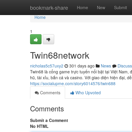
Home
bookmark-share
Home
New
Submit
Home
1
Twin68network
nicholas5c57uxy2
301 days ago
News
Discuss
Twin68 là cổng game trực tuyến nổi bật tại Việt Nam, 
hũ, tài xỉu, bắn cá và casino. Với giao diện hiện đại, d
https://socialupme.com/story6014576/twin688
Comments
Who Upvoted
Comments
Submit a Comment
No HTML