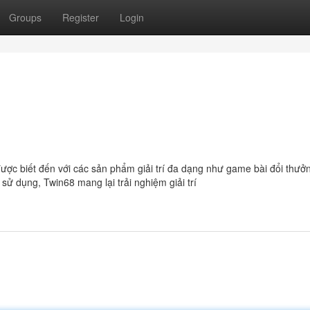
Groups
Register
Login
được biết đến với các sản phẩm giải trí đa dạng như game bài đổi thưở
ễ sử dụng, Twin68 mang lại trải nghiệm giải trí