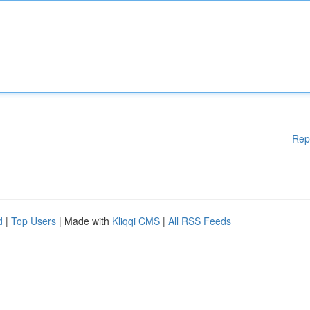
Rep
d
|
Top Users
| Made with
Kliqqi CMS
|
All RSS Feeds