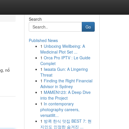
Search
Go
Published News
1
Unboxing Wellbeing: A
Medicinal Plot Set ...
1
Orca Pro IPTV : Le Guide
Complet
1
Iwaata Gun: A Lingering
ng, nổ
Threat
1
Finding the Right Financial
Advisor in Sydney
1
MAMEN123: A Deep Dive
into the Project
1
In contemporary
photography careers,
versatilit...
1
방콕 한식 맛집 BEST 7: 현
지인도 인정한 숨겨진 ...