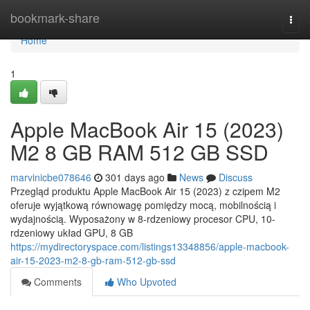
Home
bookmark-share
Togg
navi
Home
1
Apple MacBook Air 15 (2023)
M2 8 GB RAM 512 GB SSD
marvinicbe078646
301 days ago
News
Discuss
Przegląd produktu Apple MacBook Air 15 (2023) z czipem M2
oferuje wyjątkową równowagę pomiędzy mocą, mobilnością i
wydajnością. Wyposażony w 8-rdzeniowy procesor CPU, 10-
rdzeniowy układ GPU, 8 GB
https://mydirectoryspace.com/listings13348856/apple-macbook-
air-15-2023-m2-8-gb-ram-512-gb-ssd
Comments
Who Upvoted