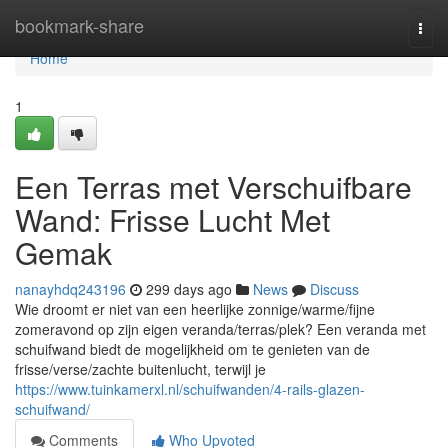
Home
bookmark-share
Togg
navi
Home
1
Een Terras met Verschuifbare
Wand: Frisse Lucht Met
Gemak
nanayhdq243196
299 days ago
News
Discuss
Wie droomt er niet van een heerlijke zonnige/warme/fijne
zomeravond op zijn eigen veranda/terras/plek? Een veranda met
schuifwand biedt de mogelijkheid om te genieten van de
frisse/verse/zachte buitenlucht, terwijl je
https://www.tuinkamerxl.nl/schuifwanden/4-rails-glazen-
schuifwand/
Comments
Who Upvoted