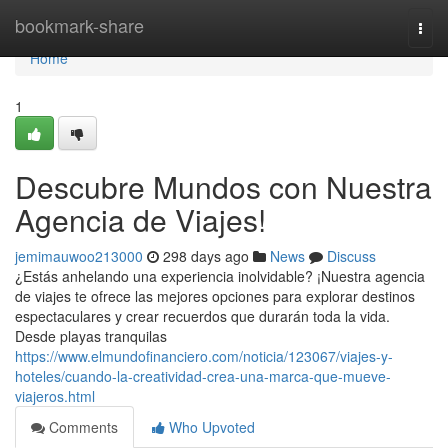
Home
bookmark-share
Togg
navi
Home
1
Descubre Mundos con Nuestra
Agencia de Viajes!
jemimauwoo213000
298 days ago
News
Discuss
¿Estás anhelando una experiencia inolvidable? ¡Nuestra agencia
de viajes te ofrece las mejores opciones para explorar destinos
espectaculares y crear recuerdos que durarán toda la vida.
Desde playas tranquilas
https://www.elmundofinanciero.com/noticia/123067/viajes-y-
hoteles/cuando-la-creatividad-crea-una-marca-que-mueve-
viajeros.html
Comments
Who Upvoted