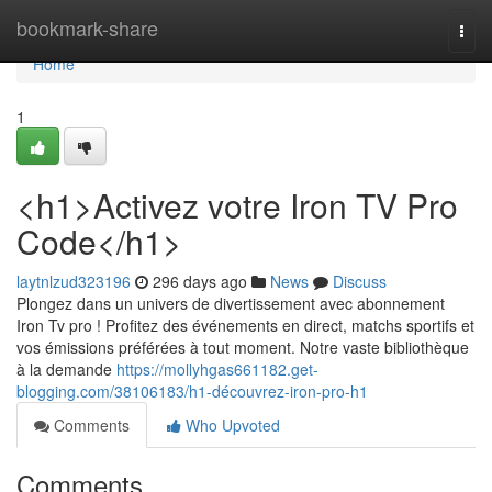
Home
bookmark-share
Togg
navi
Home
1
<h1>Activez votre Iron TV Pro
Code</h1>
laytnlzud323196
296 days ago
News
Discuss
Plongez dans un univers de divertissement avec abonnement
Iron Tv pro ! Profitez des événements en direct, matchs sportifs et
vos émissions préférées à tout moment. Notre vaste bibliothèque
à la demande
https://mollyhgas661182.get-
blogging.com/38106183/h1-découvrez-iron-pro-h1
Comments
Who Upvoted
Comments