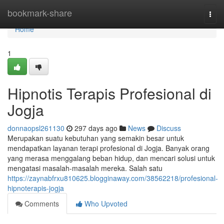
Home
bookmark-share
Togg
navi
Home
1
Hipnotis Terapis Profesional di
Jogja
donnaopsl261130
297 days ago
News
Discuss
Merupakan suatu kebutuhan yang semakin besar untuk
mendapatkan layanan terapi profesional di Jogja. Banyak orang
yang merasa menggalang beban hidup, dan mencari solusi untuk
mengatasi masalah-masalah mereka. Salah satu
https://zaynabfrxu810625.blogginaway.com/38562218/profesional-
hipnoterapis-jogja
Comments
Who Upvoted