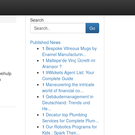
Search
Go
Published News
1
Bespoke Vitreous Mugs by
Enamel Manufacturin...
1
Maltepe'de Vinç Ücretli mi
Aranıyor ?
1
9Wickets Agent List: Your
behulp
Complete Guide
p
1
Maneuvering the intricate
world of financial co...
1
Gebäudemanagement in
Deutschland: Trends und
He...
1
Decatur top Plumbing
Services for Complete Plum...
1
Our Robotics Programs for
Kids : Spark Their...