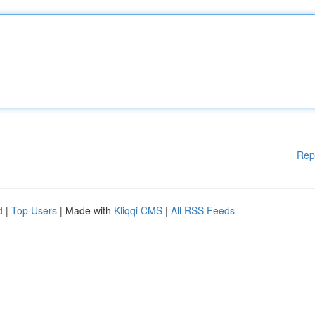
Rep
d
|
Top Users
| Made with
Kliqqi CMS
|
All RSS Feeds