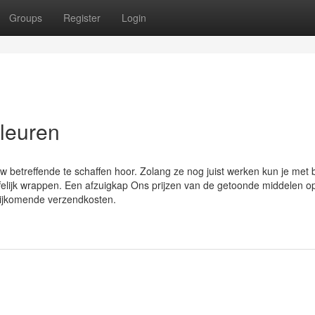
Groups
Register
Login
kleuren
w betreffende te schaffen hoor. Zolang ze nog juist werken kun je met 
ffelijk wrappen. Een afzuigkap Ons prijzen van de getoonde middelen o
 bijkomende verzendkosten.