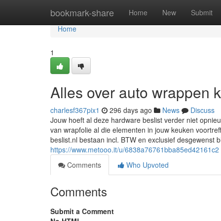
Home
bookmark-share
Home
New
Submit
Home
1
Alles over auto wrappen 
charlesf367pix1
296 days ago
News
Discuss
Jouw hoeft al deze hardware beslist verder niet opnieu
van wrapfolie al die elementen in jouw keuken voortre
beslist.nl bestaan incl. BTW en exclusief desgewenst
https://www.metooo.it/u/6838a76761bba85ed42161c2
Comments
Who Upvoted
Comments
Submit a Comment