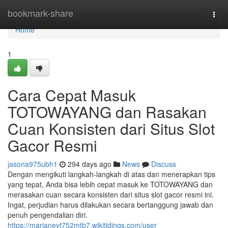
Home
bookmark-share
Togg
navi
Home
1
Cara Cepat Masuk
TOTOWAYANG dan Rasakan
Cuan Konsisten dari Situs Slot
Gacor Resmi
jasona975ubh1
294 days ago
News
Discuss
Dengan mengikuti langkah-langkah di atas dan menerapkan tips
yang tepat, Anda bisa lebih cepat masuk ke TOTOWAYANG dan
merasakan cuan secara konsisten dari situs slot gacor resmi ini.
Ingat, perjudian harus dilakukan secara bertanggung jawab dan
penuh pengendalian diri.
https://marjaneyt752mtb7.wikitidings.com/user