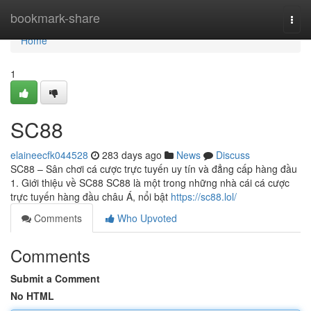
Home
bookmark-share
Togg
navi
Home
1
SC88
elaineecfk044528
283 days ago
News
Discuss
SC88 – Sân chơi cá cược trực tuyến uy tín và đẳng cấp hàng đầu
1. Giới thiệu về SC88 SC88 là một trong những nhà cái cá cược
trực tuyến hàng đầu châu Á, nổi bật
https://sc88.lol/
Comments
Who Upvoted
Comments
Submit a Comment
No HTML