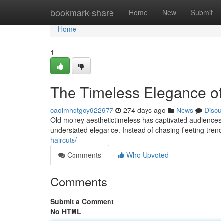
Home
bookmark-share
Home
New
Submit
Home
1
The Timeless Elegance o
caoimhetgcy922977
274 days ago
News
Disc
Old money aesthetictimeless has captivated audiences fo
understated elegance. Instead of chasing fleeting tre
haircuts/
Comments
Who Upvoted
Comments
Submit a Comment
No HTML