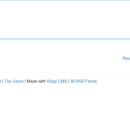
Rep
d
|
Top Users
| Made with
Kliqqi CMS
|
All RSS Feeds