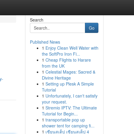
Search
Go
Published News
1
Enjoy Clean Well Water with
the SoftPro Iron Fi...
1
Cheap Flights to Harare
from the UK
1
Celestial Mages: Sacred &
Divine Heritage
y-
1
Setting up Plesk A Simple
Tutorial
1
Unfortunately, I can't satisfy
your request.
1
Stremio IPTV: The Ultimate
Tutorial for Begin...
1
transportable pop up
shower tent for camping fi...
1
เซียนสเต็ป เซียนสเต็ป 4