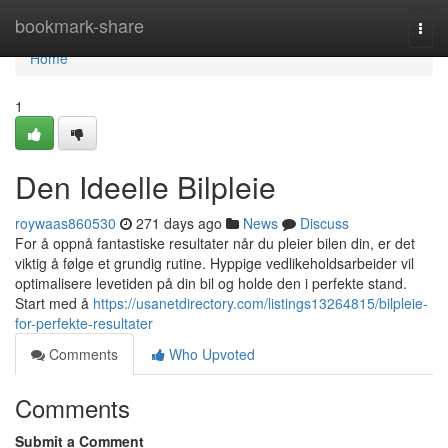
Home
bookmark-share
Togg
navi
Home
1
Den Ideelle Bilpleie
roywaas860530
271 days ago
News
Discuss
For å oppnå fantastiske resultater når du pleier bilen din, er det
viktig å følge et grundig rutine. Hyppige vedlikeholdsarbeider vil
optimalisere levetiden på din bil og holde den i perfekte stand.
Start med å
https://usanetdirectory.com/listings13264815/bilpleie-
for-perfekte-resultater
Comments
Who Upvoted
Comments
Submit a Comment