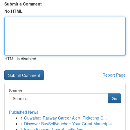
Submit a Comment
No HTML
HTML is disabled
Report Page
Search
Go
Published News
1
Guwahati Railway Career Alert: Ticketing C...
1
Discover BuySellVoucher: Your Great Marketpla...
1
Fresh Flowers Near Atlantic Ave