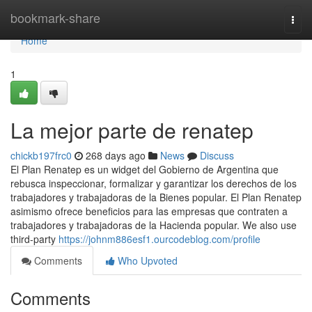
Home
bookmark-share
Togg
navi
Home
1
La mejor parte de renatep
chickb197frc0
268 days ago
News
Discuss
El Plan Renatep es un widget del Gobierno de Argentina que
rebusca inspeccionar, formalizar y garantizar los derechos de los
trabajadores y trabajadoras de la Bienes popular. El Plan Renatep
asimismo ofrece beneficios para las empresas que contraten a
trabajadores y trabajadoras de la Hacienda popular. We also use
third-party
https://johnm886esf1.ourcodeblog.com/profile
Comments
Who Upvoted
Comments