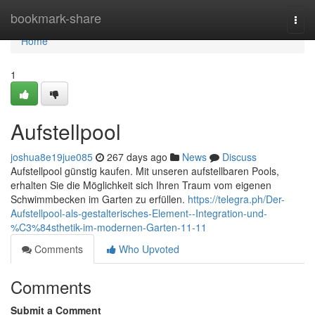
Home
bookmark-share
Togg
navi
Home
1
Aufstellpool
joshua8e19jue085
267 days ago
News
Discuss
Aufstellpool günstig kaufen. Mit unseren aufstellbaren Pools,
erhalten Sie die Möglichkeit sich Ihren Traum vom eigenen
Schwimmbecken im Garten zu erfüllen.
https://telegra.ph/Der-
Aufstellpool-als-gestalterisches-Element--Integration-und-
%C3%84sthetik-im-modernen-Garten-11-11
Comments
Who Upvoted
Comments
Submit a Comment