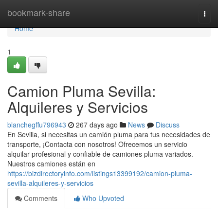
Home
bookmark-share
Togg
navi
Home
1
Camion Pluma Sevilla:
Alquileres y Servicios
blanchegffu796943
267 days ago
News
Discuss
En Sevilla, si necesitas un camión pluma para tus necesidades de
transporte, ¡Contacta con nosotros! Ofrecemos un servicio
alquilar profesional y confiable de camiones pluma variados.
Nuestros camiones están en
https://bizdirectoryinfo.com/listings13399192/camion-pluma-
sevilla-alquileres-y-servicios
Comments
Who Upvoted