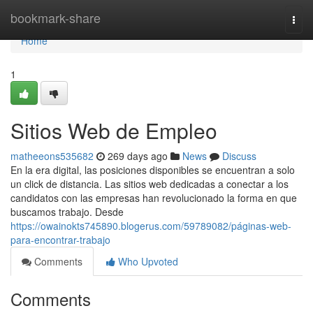
Home
bookmark-share
Togg
navi
Home
1
Sitios Web de Empleo
matheeons535682
269 days ago
News
Discuss
En la era digital, las posiciones disponibles se encuentran a solo
un click de distancia. Las sitios web dedicadas a conectar a los
candidatos con las empresas han revolucionado la forma en que
buscamos trabajo. Desde
https://owainokts745890.blogerus.com/59789082/páginas-web-
para-encontrar-trabajo
Comments
Who Upvoted
Comments