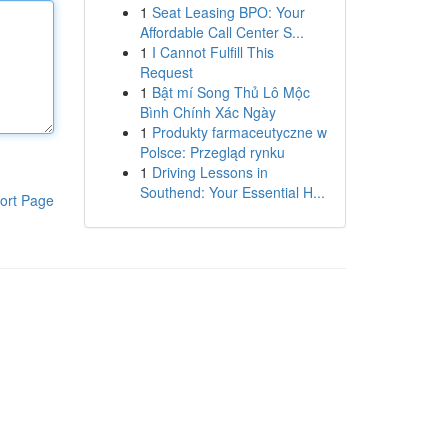
1
Seat Leasing BPO: Your
Affordable Call Center S...
1
I Cannot Fulfill This
Request
1
Bật mí Song Thủ Lô Mộc
Bình Chính Xác Ngày
1
Produkty farmaceutyczne w
Polsce: Przegląd rynku
1
Driving Lessons in
Southend: Your Essential H...
ort Page