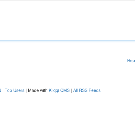
Rep
d
|
Top Users
| Made with
Kliqqi CMS
|
All RSS Feeds