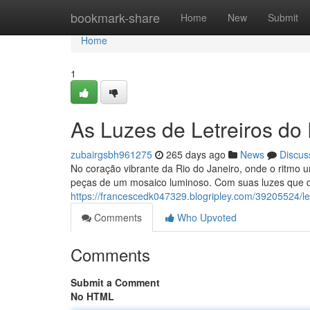
Home
bookmark-share
Home
New
Submit
Home
1
As Luzes de Letreiros do
zubairgsbh961275
265 days ago
News
Discus
No coração vibrante da Rio do Janeiro, onde o ritmo
peças de um mosaico luminoso. Com suas luzes que d
https://francescedk047329.blogripley.com/39205524/le
Comments
Who Upvoted
Comments
Submit a Comment
No HTML