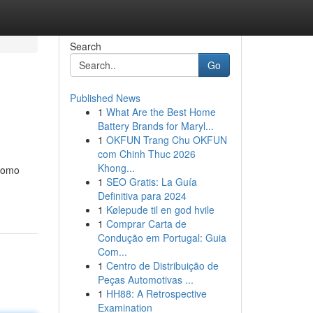
Search
Go
Published News
1
What Are the Best Home
Battery Brands for Maryl...
1
OKFUN Trang Chu OKFUN
com Chinh Thuc 2026
Khong...
 como
1
SEO Gratis: La Guía
Definitiva para 2024
1
Kølepude til en god hvile
1
Comprar Carta de
Condução em Portugal: Guia
Com...
1
Centro de Distribuição de
Peças Automotivas ...
1
HH88: A Retrospective
Examination