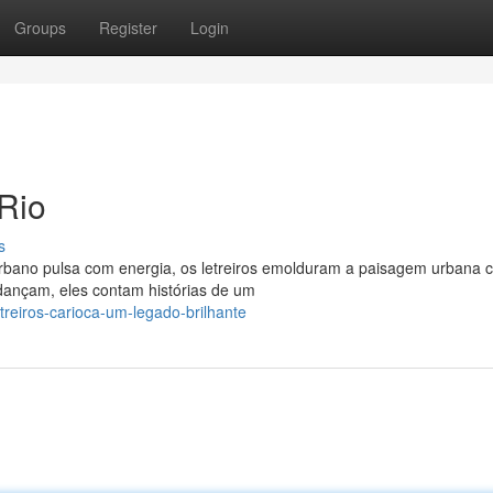
Groups
Register
Login
 Rio
s
 urbano pulsa com energia, os letreiros emolduram a paisagem urbana
ançam, eles contam histórias de um
treiros-carioca-um-legado-brilhante