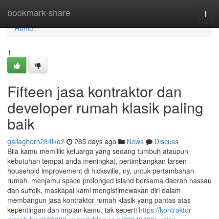
Home
bookmark-share
Togg
navi
Home
1
Fifteen jasa kontraktor dan
developer rumah klasik paling
baik
gallagherh284lko2
265 days ago
News
Discuss
Bila kamu memiliki keluarga yang sedang tumbuh ataupun
kebutuhan tempat anda meningkat, pertimbangkan larsen
household improvement di hicksville, ny, untuk pertambahan
rumah. menjamu space prolonged island bersama daerah nassau
dan suffolk, maskapai kami mengistimewakan diri dalam
membangun jasa kontraktor rumah klasik yang pantas atas
kepentingan dan impian kamu. tak seperti
https://kontraktor-