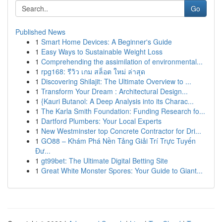
Go
Published News
1
Smart Home Devices: A Beginner's Guide
1
Easy Ways to Sustainable Weight Loss
1
Comprehending the assimilation of environmental...
1
rpg168: รีวิว เกม สล็อต ใหม่ ล่าสุด
1
Discovering Shilajit: The Ultimate Overview to ...
1
Transform Your Dream : Architectural Design...
1
{Kauri Butanol: A Deep Analysis into its Charac...
1
The Karla Smith Foundation: Funding Research fo...
1
Dartford Plumbers: Your Local Experts
1
New Westminster top Concrete Contractor for Dri...
1
GO88 – Khám Phá Nền Tảng Giải Trí Trực Tuyến
Đư...
1
gt99bet: The Ultimate Digital Betting Site
1
Great White Monster Spores: Your Guide to Giant...