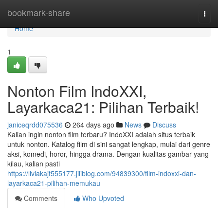
Home
bookmark-share
Togg
navi
Home
1
Nonton Film IndoXXI,
Layarkaca21: Pilihan Terbaik!
janiceqrdd075536
264 days ago
News
Discuss
Kalian ingin nonton film terbaru? IndoXXI adalah situs terbaik
untuk nonton. Katalog film di sini sangat lengkap, mulai dari genre
aksi, komedi, horor, hingga drama. Dengan kualitas gambar yang
kilau, kalian pasti
https://liviakajt555177.jiliblog.com/94839300/film-indoxxi-dan-
layarkaca21-pilihan-memukau
Comments
Who Upvoted