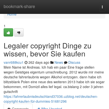
Home
bookmark-share
Togg
navi
Home
1
Legaler copyright Dinge zu
wissen, bevor Sie kaufen
vanr688kcu1
262 days ago
News
Discuss
Mein Name ist Andreas. Ich hab ein paar Eine frage stellen
wegen Geistiges eigentum umschreibung. 2012 wurde mir meine
deutsche fahrerlaubnis wegen Alkohol entzogen. dann habe ich
blitzeblank Polen eine neue des weiteren 2013 habe ich sie sogar
bekommen, mit Domizil alles lief legal. ca.bislang 2 oder 3 jahren
gutschrift
https://fahrerlaubnisdeutschland37036.uzblog.net/deutschen-
copyright-kaufen-für-dummies-51681296
Comments
Who Upvoted