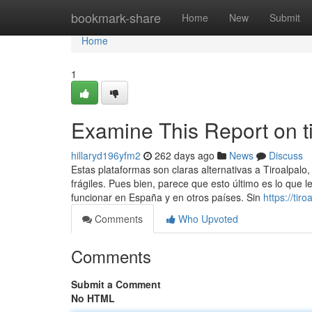
Home
bookmark-share
Home
New
Submit
Home
1
Examine This Report on t
hillaryd196yfm2
262 days ago
News
Discuss
Estas plataformas son claras alternativas a Tiroalpalo
frágiles. Pues bien, parece que esto último es lo que 
funcionar en España y en otros países. Sin
https://ti
Comments
Who Upvoted
Comments
Submit a Comment
No HTML