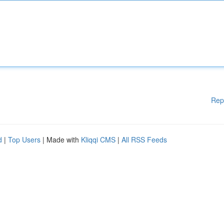
Rep
d
|
Top Users
| Made with
Kliqqi CMS
|
All RSS Feeds