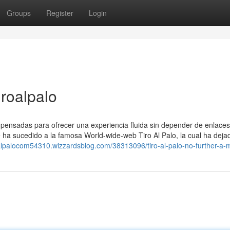
Groups
Register
Login
iroalpalo
, pensadas para ofrecer una experiencia fluida sin depender de enlaces
le ha sucedido a la famosa World-wide-web Tiro Al Palo, la cual ha deja
roalpalocom54310.wizzardsblog.com/38313096/tiro-al-palo-no-further-a-