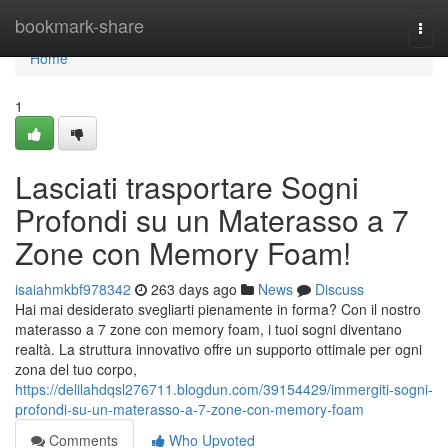
Home
bookmark-share
Togg
navi
Home
1
Lasciati trasportare Sogni
Profondi su un Materasso a 7
Zone con Memory Foam!
isaiahmkbf978342
263 days ago
News
Discuss
Hai mai desiderato svegliarti pienamente in forma? Con il nostro
materasso a 7 zone con memory foam, i tuoi sogni diventano
realtà. La struttura innovativo offre un supporto ottimale per ogni
zona del tuo corpo,
https://delilahdqsl276711.blogdun.com/39154429/immergiti-sogni-
profondi-su-un-materasso-a-7-zone-con-memory-foam
Comments
Who Upvoted