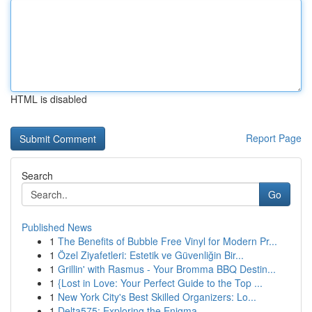
HTML is disabled
Report Page
Search
Go
Published News
1
The Benefits of Bubble Free Vinyl for Modern Pr...
1
Özel Ziyafetleri: Estetik ve Güvenliğin Bir...
1
Grillin' with Rasmus - Your Bromma BBQ Destin...
1
{Lost in Love: Your Perfect Guide to the Top ...
1
New York City's Best Skilled Organizers: Lo...
1
Delta575: Exploring the Enigma