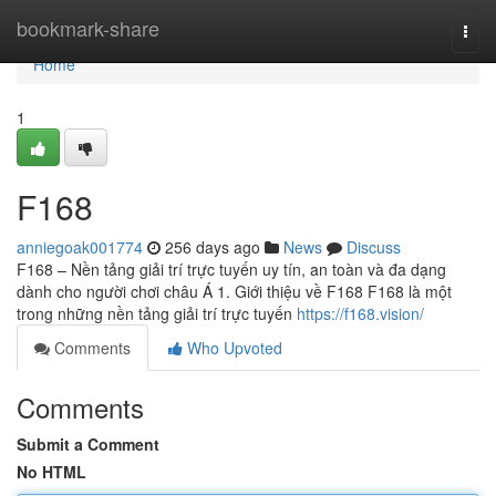
Home
bookmark-share
Togg
navi
Home
1
F168
anniegoak001774
256 days ago
News
Discuss
F168 – Nền tảng giải trí trực tuyến uy tín, an toàn và đa dạng
dành cho người chơi châu Á 1. Giới thiệu về F168 F168 là một
trong những nền tảng giải trí trực tuyến
https://f168.vision/
Comments
Who Upvoted
Comments
Submit a Comment
No HTML