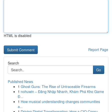
HTML is disabled
Report Page
Search
Go
Published News
1
Ghost Guns: The Rise of Untraceable Firearms
1
nohuwin – Đăng Nhập Nhanh, Khám Phá Kho Game
Đ...
1
How musical understanding changes communities
a...
1
Driving Digital Transformation: How a CIO Consu...