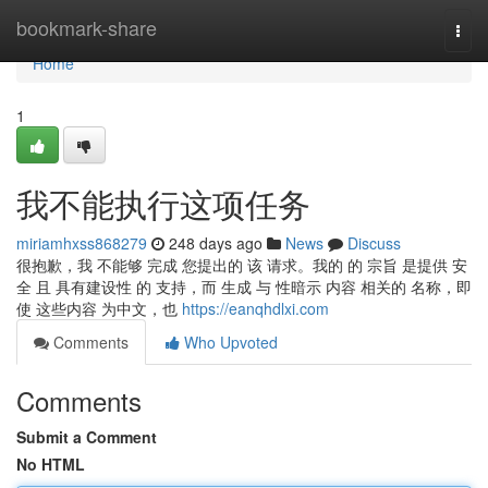
Home
bookmark-share
Togg
navi
Home
1
我不能执行这项任务
miriamhxss868279
248 days ago
News
Discuss
很抱歉，我 不能够 完成 您提出的 该 请求。我的 的 宗旨 是提供 安
全 且 具有建设性 的 支持，而 生成 与 性暗示 内容 相关的 名称，即
使 这些内容 为中文，也
https://eanqhdlxi.com
Comments
Who Upvoted
Comments
Submit a Comment
No HTML