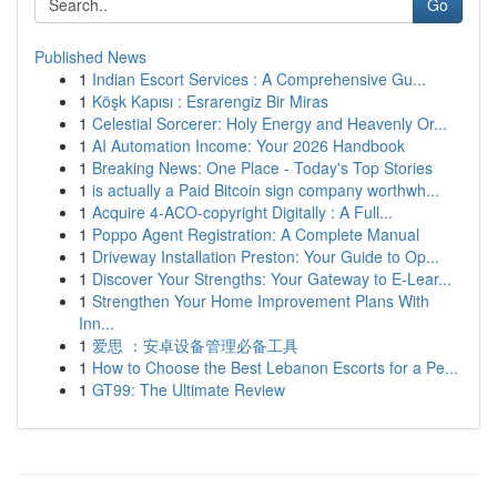
Go
Published News
1
Indian Escort Services : A Comprehensive Gu...
1
Köşk Kapısı : Esrarengiz Bir Miras
1
Celestial Sorcerer: Holy Energy and Heavenly Or...
1
AI Automation Income: Your 2026 Handbook
1
Breaking News: One Place - Today's Top Stories
1
is actually a Paid Bitcoin sign company worthwh...
1
Acquire 4-ACO-copyright Digitally : A Full...
1
Poppo Agent Registration: A Complete Manual
1
Driveway Installation Preston: Your Guide to Op...
1
Discover Your Strengths: Your Gateway to E-Lear...
1
Strengthen Your Home Improvement Plans With
Inn...
1
爱思 ：安卓设备管理必备工具
1
How to Choose the Best Lebanon Escorts for a Pe...
1
GT99: The Ultimate Review