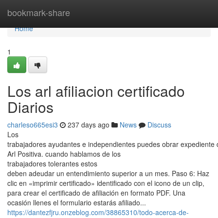
Home
bookmark-share
Home
1
Los arl afiliacion certificado
Diarios
charleso665esi3
237 days ago
News
Discuss
Los
trabajadores ayudantes e independientes puedes obrar expediente de
Arl Positiva. cuando hablamos de los
trabajadores tolerantes estos
deben adeudar un entendimiento superior a un mes. Paso 6: Haz
clic en «imprimir certificado» identificado con el icono de un clip,
para crear el certificado de afiliación en formato PDF. Una
ocasión llenes el formulario estarás afiliado...
https://dantezfjru.onzeblog.com/38865310/todo-acerca-de-