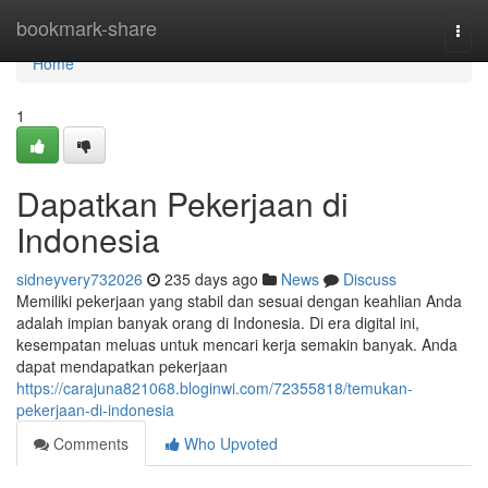
Home
bookmark-share
Togg
navi
Home
1
Dapatkan Pekerjaan di
Indonesia
sidneyvery732026
235 days ago
News
Discuss
Memiliki pekerjaan yang stabil dan sesuai dengan keahlian Anda
adalah impian banyak orang di Indonesia. Di era digital ini,
kesempatan meluas untuk mencari kerja semakin banyak. Anda
dapat mendapatkan pekerjaan
https://carajuna821068.bloginwi.com/72355818/temukan-
pekerjaan-di-indonesia
Comments
Who Upvoted