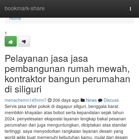
Home
bookmark-share
Togg
navi
Home
1
Pelayanan jasa jasa
pembangunan rumah mewah,
kontraktor bangun perumahan
di siliguri
menachemn145nnn7
206 days ago
News
Discuss
Servis jasa tafsir pokok di dagapur siliguri, benggala barat.
membikin khayalan atas bobot serta kepandaian sejak tahun
2024. penyelesaian eksposisi layanan lengkap bakal pesanan
perumahan dan juga menguntungkan, diciptakan atas standar
tertinggi. saya menyodorkan rangkaian layanan desain yang
world-wide buat memenuhi kebutuhan kamu, mulai dari desain