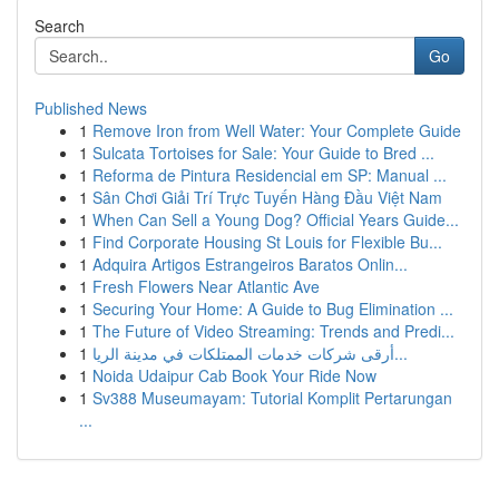
Search
Go
Published News
1
Remove Iron from Well Water: Your Complete Guide
1
Sulcata Tortoises for Sale: Your Guide to Bred ...
1
Reforma de Pintura Residencial em SP: Manual ...
1
Sân Chơi Giải Trí Trực Tuyến Hàng Đầu Việt Nam
1
When Can Sell a Young Dog? Official Years Guide...
1
Find Corporate Housing St Louis for Flexible Bu...
1
Adquira Artigos Estrangeiros Baratos Onlin...
1
Fresh Flowers Near Atlantic Ave
1
Securing Your Home: A Guide to Bug Elimination ...
1
The Future of Video Streaming: Trends and Predi...
1
أرقى شركات خدمات الممتلكات في مدينة الريا...
1
Noida Udaipur Cab Book Your Ride Now
1
Sv388 Museumayam: Tutorial Komplit Pertarungan
...