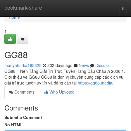
Home
bookmark-share
Togg
navi
Home
1
GG88
mariyahnrka195325
202 days ago
News
Discuss
GG88 – Nền Tảng Giải Trí Trực Tuyến Hàng Đầu Châu Á 2026 1.
Giới thiệu về GG88 GG88 là đơn vị chuyên cung cấp các dịch vụ
giải trí trực tuyến uy tín và đẳng cấp tại
https://gg88.media/
Comments
Who Upvoted
Comments
Submit a Comment
No HTML