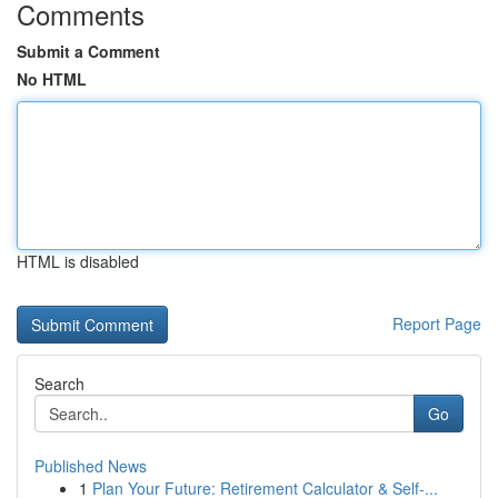
Comments
Submit a Comment
No HTML
HTML is disabled
Report Page
Search
Go
Published News
1
Plan Your Future: Retirement Calculator & Self-...