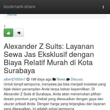
Home
bookmark-share
Togg
navi
Home
1
Alexander Z Suits: Layanan
Sewa Jas Eksklusif dengan
Biaya Relatif Murah di Kota
Surabaya
albertj765blv7
198 days ago
News
Discuss
Untuk tampil sempurna, menyewa jas bisa menjadi investasi yang
bijak dalam penampilan Anda tanpa beban kepemilikan. Di
Alexander Z Suits di Surabaya, Anda akan menemukan pilihan
desain premium yang hebat yang disesuaikan dengan gaya dan
ukuran pribadi Anda. Dengan harga yang terjangkau dan layanan
yang disesuaikan, ini adalah solusi sempurna