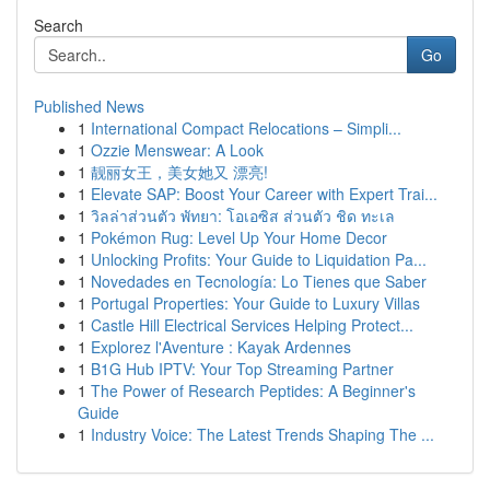
Search
Go
Published News
1
International Compact Relocations – Simpli...
1
Ozzie Menswear: A Look
1
靓丽女王，美女她又 漂亮!
1
Elevate SAP: Boost Your Career with Expert Trai...
1
วิลล่าส่วนตัว พัทยา: โอเอซิส ส่วนตัว ชิด ทะเล
1
Pokémon Rug: Level Up Your Home Decor
1
Unlocking Profits: Your Guide to Liquidation Pa...
1
Novedades en Tecnología: Lo Tienes que Saber
1
Portugal Properties: Your Guide to Luxury Villas
1
Castle Hill Electrical Services Helping Protect...
1
Explorez l'Aventure : Kayak Ardennes
1
B1G Hub IPTV: Your Top Streaming Partner
1
The Power of Research Peptides: A Beginner's
Guide
1
Industry Voice: The Latest Trends Shaping The ...