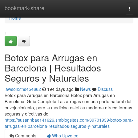
Home
bookmark-share
Togg
navi
Home
1
Botox para Arrugas en
Barcelona | Resultados
Seguros y Naturales
lawsonxtns454662
194 days ago
News
Discuss
Botox para Arrugas en Barcelona Botox para Arrugas en
Barcelona: Guía Completa Las arrugas son una parte natural del
envejecimiento, pero la medicina estética moderna ofrece formas
seguras y efectivas de
https://susannbae141626.smblogsites.com/39701939/botox-para-
arrugas-en-barcelona-resultados-seguros-y-naturales
Comments
Who Upvoted