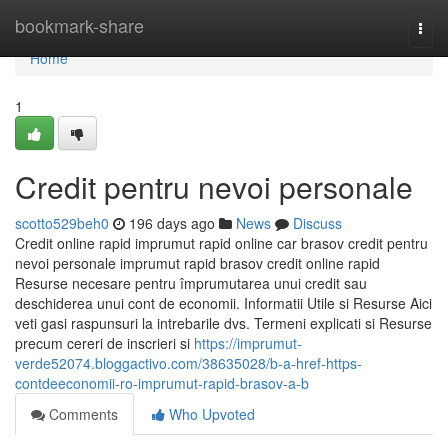
Home
bookmark-share
Togg
navi
Home
1
Credit pentru nevoi personale
scotto529beh0
196 days ago
News
Discuss
Credit online rapid imprumut rapid online car brasov credit pentru
nevoi personale imprumut rapid brasov credit online rapid
Resurse necesare pentru împrumutarea unui credit sau
deschiderea unui cont de economii. Informatii Utile si Resurse Aici
veti gasi raspunsuri la intrebarile dvs. Termeni explicati si Resurse
precum cereri de inscrieri si
https://imprumut-
verde52074.bloggactivo.com/38635028/b-a-href-https-
contdeeconomii-ro-imprumut-rapid-brasov-a-b
Comments
Who Upvoted