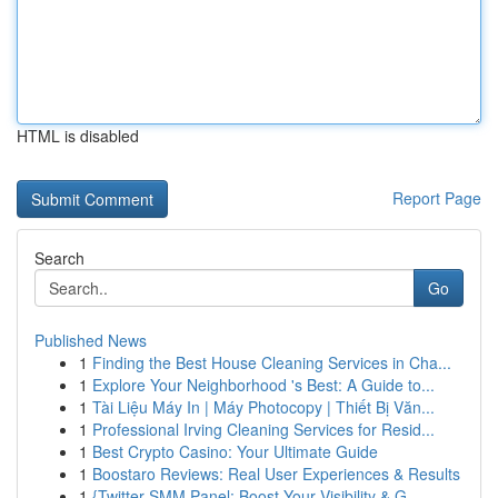
HTML is disabled
Report Page
Search
Go
Published News
1
Finding the Best House Cleaning Services in Cha...
1
Explore Your Neighborhood 's Best: A Guide to...
1
Tài Liệu Máy In | Máy Photocopy | Thiết Bị Văn...
1
Professional Irving Cleaning Services for Resid...
1
Best Crypto Casino: Your Ultimate Guide
1
Boostaro Reviews: Real User Experiences & Results
1
{Twitter SMM Panel: Boost Your Visibility & G...